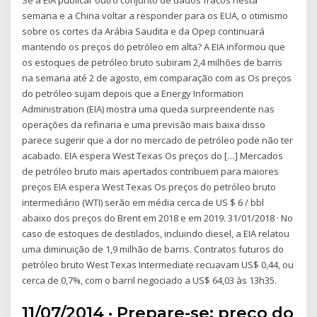
Se a EIA publicar outro conjunto de dados fracos nesta
semana e a China voltar a responder para os EUA, o otimismo
sobre os cortes da Arábia Saudita e da Opep continuará
mantendo os preços do petróleo em alta? A EIA informou que
os estoques de petróleo bruto subiram 2,4 milhões de barris
na semana até 2 de agosto, em comparação com as Os preços
do petróleo sujam depois que a Energy Information
Administration (EIA) mostra uma queda surpreendente nas
operações da refinaria e uma previsão mais baixa disso
parece sugerir que a dor no mercado de petróleo pode não ter
acabado. EIA espera West Texas Os preços do […] Mercados
de petróleo bruto mais apertados contribuem para maiores
preços EIA espera West Texas Os preços do petróleo bruto
intermediário (WTI) serão em média cerca de US $ 6 / bbl
abaixo dos preços do Brent em 2018 e em 2019. 31/01/2018 · No
caso de estoques de destilados, incluindo diesel, a EIA relatou
uma diminuição de 1,9 milhão de barris. Contratos futuros do
petróleo bruto West Texas Intermediate recuavam US$ 0,44, ou
cerca de 0,7%, com o barril negociado a US$ 64,03 às 13h35.
11/07/2014 · Prepare-se: preço do