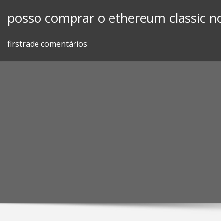
Skip
posso comprar o ethereum classic n
to
content
firstrade comentários