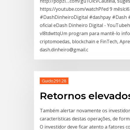
http://popzi….com/gu1OlcVCautela, sugest
https://youtube.com/watchPřed 9 měsíci6
#DashDinheiroDigital #dashpay #Dash #
oficial eDash Dinheiro Digital - YouTub
vl8tdwttqUm program para mantê-lo infor
criptomoedas, blockchain e FinTech, Apre
dash.dinheiro@gmail.c
Guido29128
Retornos elevados
Também alertar novamente os investidor
características destas operações, de forma 
O investidor deve ficar atento a fatores