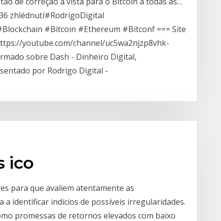
ão de correção a vista para o Bitcoin a todas as…
36 zhlédnutí#RodrigoDigital
Blockchain #Bitcoin #Ethereum #Bitconf === Site
ehttps://youtube.com/channel/uc5wa2njzp8vhk-
mado sobre Dash - Dinheiro Digital,
sentado por Rodrigo Digital -
 ico
es para que avaliem atentamente as
a identificar indícios de possíveis irregularidades.
 como promessas de retornos elevados com baixo