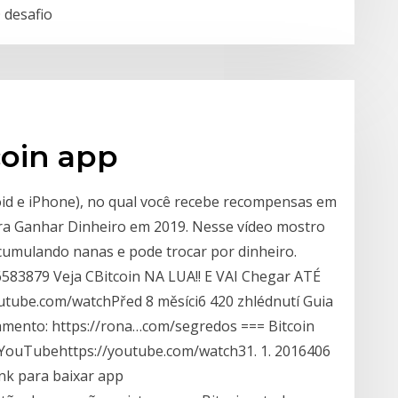
 desafio
coin app
oid e iPhone), no qual você recebe recompensas em
para Ganhar Dinheiro em 2019. Nesse vídeo mostro
acumulando nanas e pode trocar por dinheiro.
6583879 Veja CBitcoin NA LUA!! E VAI Chegar ATÉ
utube.com/watchPřed 8 měsíci6 420 zhlédnutí Guia
inamento: https://rona…com/segredos === Bitcoin
 YouTubehttps://youtube.com/watch31. 1. 2016406
nk para baixar app