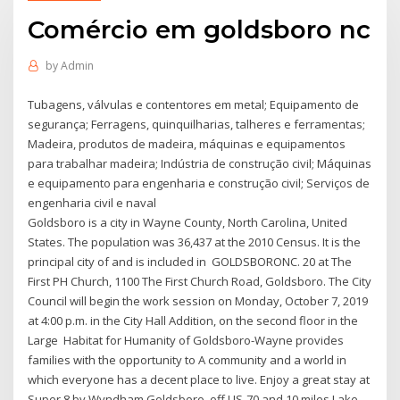
Comércio em goldsboro nc
by
Admin
Tubagens, válvulas e contentores em metal; Equipamento de
segurança; Ferragens, quinquilharias, talheres e ferramentas;
Madeira, produtos de madeira, máquinas e equipamentos
para trabalhar madeira; Indústria de construção civil; Máquinas
e equipamento para engenharia e construção civil; Serviços de
engenharia civil e naval
Goldsboro is a city in Wayne County, North Carolina, United
States. The population was 36,437 at the 2010 Census. It is the
principal city of and is included in GOLDSBORONC. 20 at The
First PH Church, 1100 The First Church Road, Goldsboro. The City
Council will begin the work session on Monday, October 7, 2019
at 4:00 p.m. in the City Hall Addition, on the second floor in the
Large Habitat for Humanity of Goldsboro-Wayne provides
families with the opportunity to A community and a world in
which everyone has a decent place to live. Enjoy a great stay at
Super 8 by Wyndham Goldsboro, off US-70 and 10 miles Lake