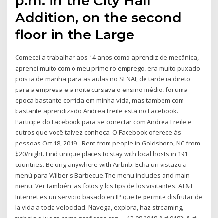
p.m. in the City Hall
Addition, on the second
floor in the Large
Comecei a trabalhar aos 14 anos como aprendiz de mecânica,
aprendi muito com o meu primeiro emprego, era muito puxado
pois ia de manhã para as aulas no SENAI, de tarde ia direto
para a empresa e a noite cursava o ensino médio, foi uma
epoca bastante corrida em minha vida, mas também com
bastante aprendizado Andrea Freile está no Facebook.
Participe do Facebook para se conectar com Andrea Freile e
outros que você talvez conheça. O Facebook oferece às
pessoas Oct 18, 2019 - Rent from people in Goldsboro, NC from
$20/night. Find unique places to stay with local hosts in 191
countries. Belong anywhere with Airbnb. Echa un vistazo a
menú para Wilber's Barbecue.The menu includes and main
menu. Ver también las fotos y los tips de los visitantes. AT&T
Internet es un servicio basado en IP que te permite disfrutar de
la vida a toda velocidad. Navega, explora, haz streaming,
trabaja o juega como prefieras con … 12.08.2018 & # 0183; & #