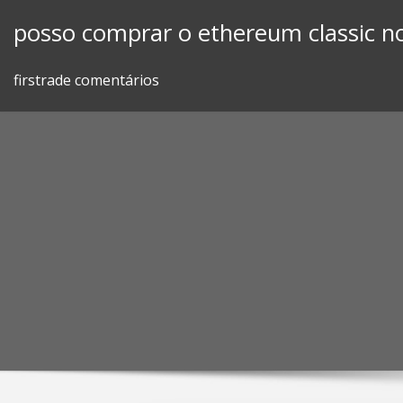
Skip
posso comprar o ethereum classic n
to
content
firstrade comentários