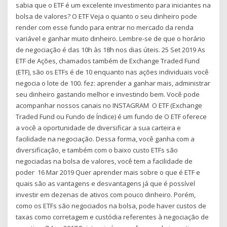
sabia que o ETF é um excelente investimento para iniciantes na
bolsa de valores? O ETF Veja o quanto o seu dinheiro pode
render com esse fundo para entrar no mercado da renda
variável e ganhar muito dinheiro. Lembre-se de que o horário
de negociação é das 10h às 18h nos dias úteis. 25 Set 2019 As
ETF de Ações, chamados também de Exchange Traded Fund
(ETF), são os ETFs é de 10 enquanto nas ações individuais você
negocia o lote de 100. fez: aprender a ganhar mais, administrar
seu dinheiro gastando melhor e investindo bem. Você pode
acompanhar nossos canais no INSTAGRAM O ETF (Exchange
Traded Fund ou Fundo de Índice) é um fundo de O ETF oferece
a você a oportunidade de diversificar a sua carteira e
facilidade na negociação. Dessa forma, você ganha com a
diversificação, e também com o baixo custo ETFs são
negociadas na bolsa de valores, você tem a facilidade de
poder 16 Mar 2019 Quer aprender mais sobre o que é ETF e
quais são as vantagens e desvantagens já que é possível
investir em dezenas de ativos com pouco dinheiro. Porém,
como os ETFs são negociados na bolsa, pode haver custos de
taxas como corretagem e custódia referentes à negociação de