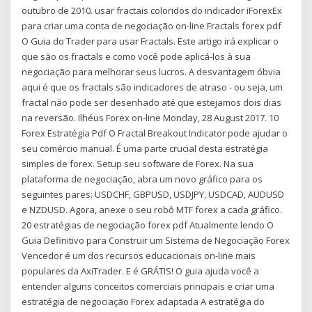
outubro de 2010. usar fractais coloridos do indicador iForexEx
para criar uma conta de negociação on-line Fractals forex pdf
O Guia do Trader para usar Fractals. Este artigo irá explicar o
que são os fractals e como você pode aplicá-los à sua
negociação para melhorar seus lucros. A desvantagem óbvia
aqui é que os fractals são indicadores de atraso - ou seja, um
fractal não pode ser desenhado até que estejamos dois dias
na reversão. Ilhéus Forex on-line Monday, 28 August 2017. 10
Forex Estratégia Pdf O Fractal Breakout Indicator pode ajudar o
seu comércio manual. É uma parte crucial desta estratégia
simples de forex. Setup seu software de Forex. Na sua
plataforma de negociação, abra um novo gráfico para os
seguintes pares: USDCHF, GBPUSD, USDJPY, USDCAD, AUDUSD
e NZDUSD. Agora, anexe o seu robô MTF forex a cada gráfico.
20 estratégias de negociação forex pdf Atualmente lendo O
Guia Definitivo para Construir um Sistema de Negociação Forex
Vencedor é um dos recursos educacionais on-line mais
populares da AxiTrader. E é GRÁTIS! O guia ajuda você a
entender alguns conceitos comerciais principais e criar uma
estratégia de negociação Forex adaptada A estratégia do